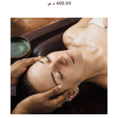
د.م.
400.00