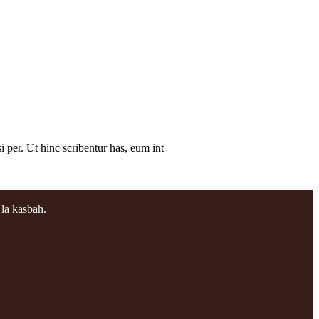
i per. Ut hinc scribentur has, eum int
 la kasbah.