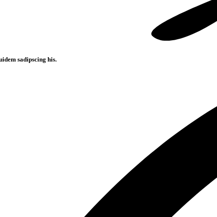
uidem sadipscing his.