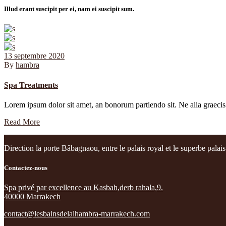
Illud erant suscipit per ei, nam ei suscipit sum.
13 septembre 2020
By
hambra
Spa Treatments
Lorem ipsum dolor sit amet, an bonorum partiendo sit. Ne alia graecis 
Read More
Direction la porte Bâbagnaou, entre le palais royal et le superbe pala
Contactez-nous
Spa privé par excellence au Kasbah,derb rahala,9.
40000 Marrakech
contact@lesbainsdelalhambra-marrakech.com