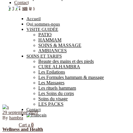
Spa therapy
Contact
Accueil
Qui sommes-nous
Home
Spa therapy
VISITE GUIDÉE
PATIO
HAMMAM
SOINS & MASSAGE
AMBIANCES
SOINS ET TARIFS
Beaute des mains et des pieds
CURE ALHAMBRA
Les Epilations
Les Formules hammam & massage
Les Massages
Les rituels hammam
Les Soins du corps
Soins du visage
LES PACKS
Contact
29 septembre 2020
By
hambra
Cart
0
Wellness and Health