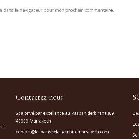
e dans le navigateur pour mon prochain commentaire.
Contactez-nous
S
Spa privé par excellence au Kasbah,derb rahala,9.
Bea
40000 Marrakech
Les
 et
contact@lesbainsdelalhambra-marrakech.com
Soi